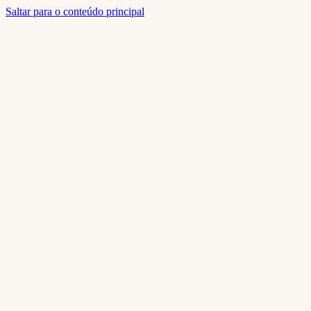
Saltar para o conteúdo principal
Home
Quem Somos
Catálogo
Smart Home
Contactos
pt
Voltar a
Varões Decorativos
Varões Decorativos
Inox Ø30 e Ø20mm
Varão decorativo em aço inoxidável para cortinados, disponível nos 
interiores residenciais e hoteleiros. Acabamento inox que resiste a
Acabamentos
Inox